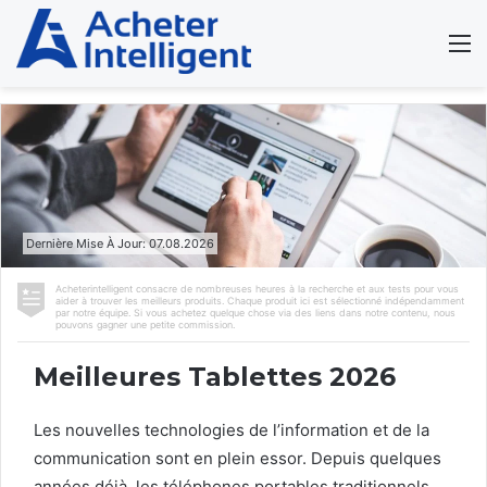
Dernière Mise À Jour: 07.08.2026
Acheterintelligent consacre de nombreuses heures à la recherche et aux tests pour vous
aider à trouver les meilleurs produits. Chaque produit ici est sélectionné indépendamment
par notre équipe. Si vous achetez quelque chose via des liens dans notre contenu, nous
pouvons gagner une petite commission.
Meilleures Tablettes 2026
Les nouvelles technologies de l’information et de la
communication sont en plein essor. Depuis quelques
années déjà, les téléphones portables traditionnels