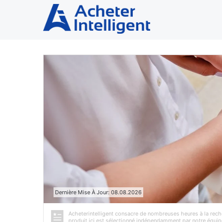
Dernière Mise À Jour: 08.08.2026
Acheterintelligent consacre de nombreuses heures à la reche
produit ici est sélectionné indépendamment par notre équip